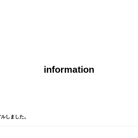
ツール
研修
デザイン
物件診断
発注
information
ューアルしました。