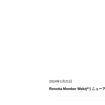
Renotta Member Web
2024年1月21日
Renotta Member Webがリニ