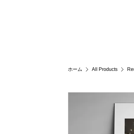
Renotta Member Web
ホーム
All Products
Re