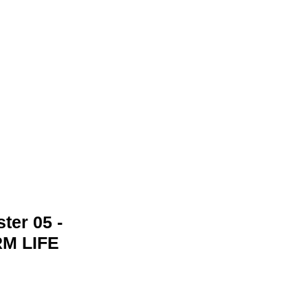
家賃アップ改善士
お問合せ
ter 05 -
M LIFE