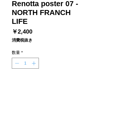
Renotta poster 07 -
NORTH FRANCH
LIFE
価
￥2,400
格
消費税抜き
数量
*
カートに追加する
A1サイズ　ポスター
株式会社クラスコ コンサルファーム
金沢本社
〒920-0024 石川県金沢市西念4-24-21