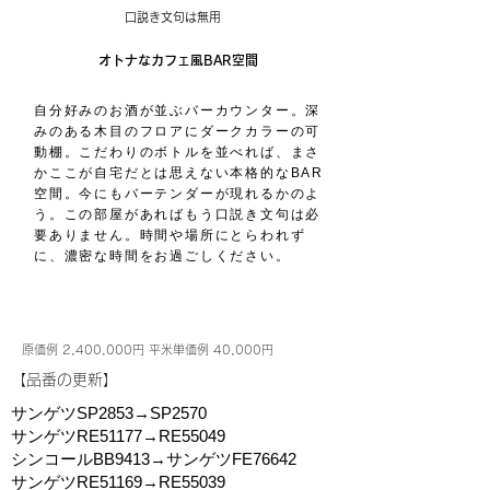
口説き文句は無用
オトナなカフェ風BAR空間
自分好みのお酒が並ぶバーカウンター。深
みのある木目のフロアにダークカラーの可
動棚。こだわりのボトルを並べれば、まさ
かここが自宅だとは思えない本格的なBAR
空間。今にもバーテンダーが現れるかのよ
う。この部屋があればもう口説き文句は必
要ありません。時間や場所にとらわれず
に、濃密な時間をお過ごしください。
原価例 2,400,000円 平米単価例 40,000円
​【品番の更新】
サンゲツSP2853→SP2570
サンゲツRE51177→RE55049
シンコールBB9413→サンゲツFE76642
サンゲツRE51169→RE55039