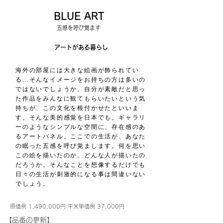
BLUE ART
五感を呼び覚ます
アートがある暮らし
海外の部屋には大きな絵画が飾られてい
る…そんなイメージをお持ちの方は多いの
ではないでしょうか。自分が素敵だと思っ
た作品をみんなに観てもらいたいという気
持ちが、この文化を根付かせたといいま
す。そんな美的感覚を日本でも。ギャラリ
ーのようなシンプルな空間に、存在感のあ
るアートパネル。ここでの生活が、あなた
の眠った五感を呼び覚まします。何を思い
この絵を描いたのか。どんな人が描いたの
だろうか。そんなことを想像するだけでも
日々の生活が刺激的になる事は間違いない
でしょう。
原価例 1,490,000円 平米単価例 37,000円
​【品番の更新】