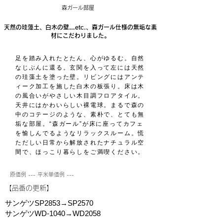
森ガール部屋
天然の珪藻土、白木の壁…etc.、森ガール仕様の無垢な素
材にこだわりました。
足を踏み入れたとたん、心がゆるむ。自然
なじぶんに還る。玄関を入って左には天然
の珪藻土を塗った壁。リビングにはアンテ
ィーク加工を施した白木の板張り。床は木
の風合いがやさしい木目調フロアタイル。
天井にはかわいらしい裸電球。まるで森の
中のコテージのような、素朴で、とても無
垢な部屋。“森ガール”が床に座ってカフェ
を愉しんでるようなリラックスルーム。慌
ただしい日常から解放されたナチュラル空
間で、ほっこり暮らしをご満喫ください。
原価例 --- 平米単価例 ---
​【品番の更新】
サンゲツSP2853→SP2570
サンゲツWD-1040→WD2058