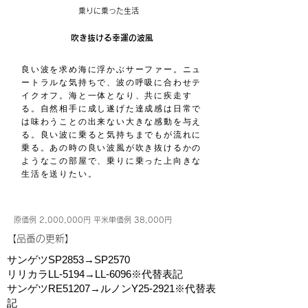
乗りに乗った生活
吹き抜ける幸運の波風
良い波を求め海に浮かぶサーファー。ニュ
ートラルな気持ちで、波の呼吸に合わせテ
イクオフ。海と一体となり、共に疾走す
る。自然相手に成し遂げた達成感は日常で
は味わうことの出来ない大きな感動を与え
る。良い波に乗ると気持ちまでもが流れに
乗る。あの時の良い波風が吹き抜けるかの
ようなこの部屋で、乗りに乗った上向きな
生活を送りたい。
原価例 2,000,000円 平米単価例 38,000円
​【品番の更新】
サンゲツSP2853→SP2570
リリカラLL-5194→LL-6096※代替表記
サンゲツRE51207→ルノンY25-2921※代替表
記