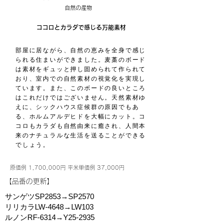
自然の産物
ココロとカラダで感じる万能素材
部屋に居ながら、自然の恵みを全身で感じ
られる住まいができました。麦藁のボード
は素材をギュッと押し固められて作られて
おり、室内での自然素材の視覚化を実現し
ています。また、このボードの良いところ
はこれだけではございません。天然素材ゆ
えに、シックハウス症候群の原因でもあ
る、ホルムアルデヒドを大幅にカット。コ
コロもカラダも自然由来に癒され、人間本
来のナチュラルな生活を送ることができる
でしょう。
原価例 1,700,000円 平米単価例 37,000円
​【品番の更新】
サンゲツSP2853→SP2570
リリカラLW-4648→LW103
ルノンRF-6314→Y25-2935