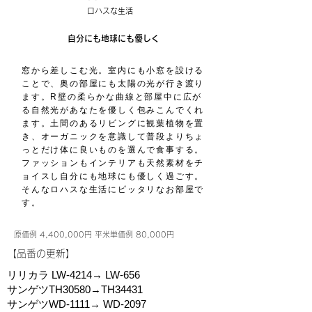
ロハスな生活
自分にも地球にも優しく
窓から差しこむ光。室内にも小窓を設ける
ことで、奥の部屋にも太陽の光が行き渡り
ます。R壁の柔らかな曲線と部屋中に広が
る自然光があなたを優しく包みこんでくれ
ます。土間のあるリビングに観葉植物を置
き、オーガニックを意識して普段よりちょ
っとだけ体に良いものを選んで食事する。
ファッションもインテリアも天然素材をチ
ョイスし自分にも地球にも優しく過ごす。
そんなロハスな生活にピッタリなお部屋で
す。
原価例 4,400,000円 平米単価例 80,000円
​【品番の更新】
リリカラ LW-4214→ LW-656
サンゲツTH30580→TH34431
サンゲツWD-1111→ WD-2097