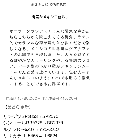
燃える太陽 澄み渡る海
陽気なメキシコ暮らし
オーラ！グラシアス！そんな陽気な声があ
ちらこちらから聞こえてくる街角。ラテン
的でカラフルな家が建ち並び歩くだけで楽
しくなる、メキシコの世界遺産グアナファ
トのお部屋を再現しました。人々を魅了す
る鮮やかなカラーリングや、石畳調のフロ
ア、アーチ型の下がり壁がメキシカンムー
ドをぐんと盛り上げています。住む人をそ
んなメキシコのようにいつでも明るく陽気
にすることができるお部屋です。
原価例 1,730,000円 平米単価例 41,000円
​【品番の更新】
サンゲツSP2853→SP2570
シンコールBB9328→BB2379
ルノンRF-6297→Y25-2919
リリカラLL-5465→LL6824