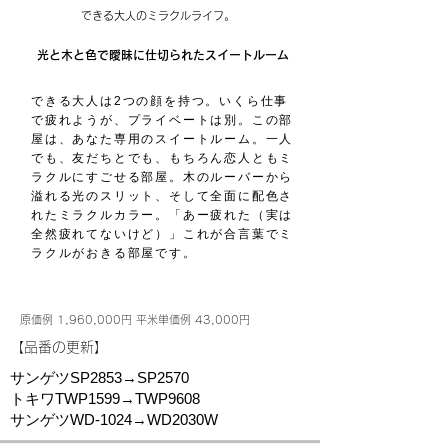
できる大人のミラクルライフ。
光と木と色で曖昧に仕切られたスイートルーム
できる大人は2つの顔を持つ。いくら仕事
で疲れようが、プライベートは別。この部
屋は、あなた専用のスイートルーム。一人
でも、友だちとでも、もちろん恋人ともミ
ラクルにすごせる部屋。木のルーバーから
溢れる光のスリット、そして全面に配色さ
れたミラクルカラー。「あー疲れた（実は
全然疲れてないけど）」これが合言葉でミ
ラクルがおきる部屋です。
原価例 1,960,000円 平米単価例 43,000円
​【品番の更新】
サンゲツSP2853→SP2570
トキワTWP1599→TWP9608
サンゲツWD-1024→WD2030W