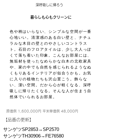
深呼吸しに帰ろう
暮らしも心もクリーンに
色や柄はいらない、シンプルな空間が一番
心地いい。清潔感のある白い壁と、ナチュ
ラルな木目の壁とのやさしいコントラス
ト。石目のフロアタイルは、少し大人っぽ
くて落ち着いた印象。こんなお部屋には、
無垢材を使ったなめらかな白木の北欧家具
や、家の中でも自然を感じられるようなぬ
くもりあるインテリアが似合うかも。お気
に入りの植物たちも沢山置こう。飾らな
い、潔い空間。だから心が軽くなる、深呼
吸しに帰りたくなる。そんな人が住まう自
然体でいられるお部屋。
原価例 1,600,000円 平米単価例 48,000円
​【品番の更新】
サンゲツSP2853→SP2570
サンゲツTH30906→FE76580