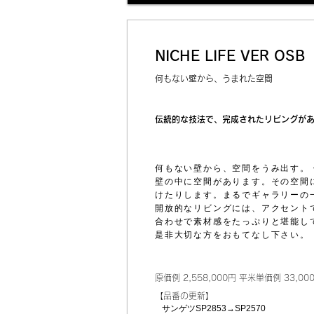
NICHE LIFE VER OSB
何もない壁から、うまれた空間
伝統的な技法で、完成されたリビングが
何もない壁から、空間をうみ出す。 
壁の中に空間があります。その空間
けたりします。まるでギャラリーの
開放的なリビングには、アクセント
合わせで素材感をたっぷりと堪能し
是非大切な方をおもてなし下さい。
原価例 2,558,000円 平米単価例 33,00
​【品番の更新】
サンゲツSP2853→SP2570