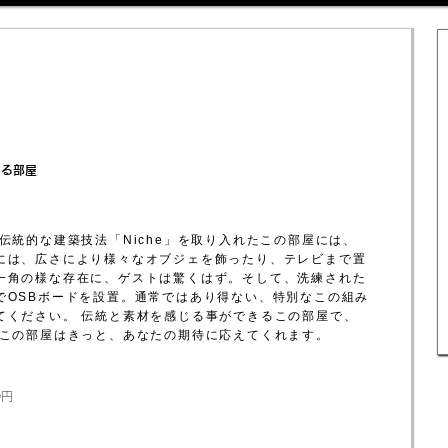
ある部屋
伝統的な建築技法「Niche」を取り入れたこの部屋には、
には、広さにより様々なオブジェを飾ったり、テレビまで置
一角の様な存在に、ゲストは驚くはず。そして、洗練された
でOSBボードを設置。通常ではあり得ない、特別なこの組み
てください。 伝統と素材を感じる事ができるこの部屋で、
 この部屋はきっと、あなたの期待に応えてくれます。
0円