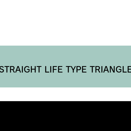
ツール
研修
デザイン
物件診断
発注
STRAIGHT LIFE TYPE TRIANGL