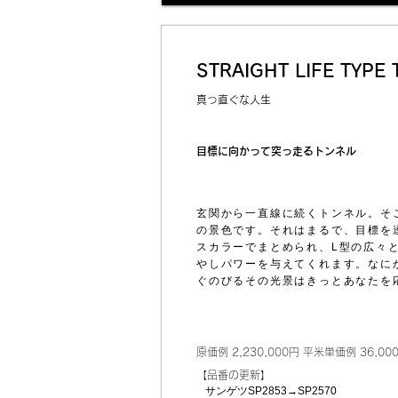
STRAIGHT LIFE TYPE 
真っ直ぐな人生
目標に向かって突っ走るトンネル
玄関から一直線に続くトンネル。そ
の景色です。それはまるで、目標を
スカラーでまとめられ、L型の広々
やしパワーを与えてくれます。なに
ぐのびるその光景はきっとあなたを
原価例 2,230,000円 平米単価例 36,00
​【品番の更新】
サンゲツSP2853→SP2570