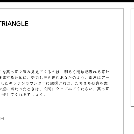
TRIANGLE
こを真っ直ぐ進み見えてくるのは、明るく開放感溢れる窓外
達成するために、努力し突き進むあなたのよう。部屋はアー
としたキッチンカウンターに腰掛ければ、たちまち心身を癒
か壁に当たったときは、玄関に立ってみてください。真っ直
応援してくれるでしょう。
0円