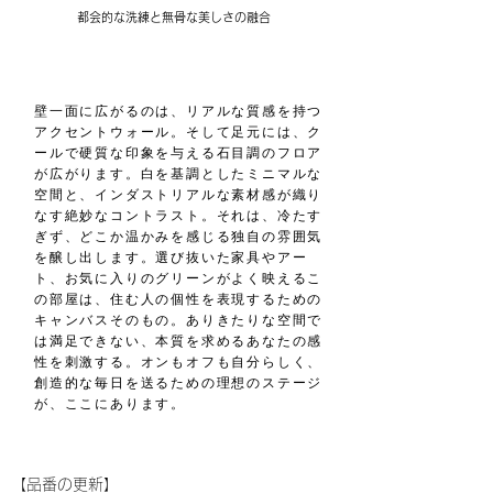
都会的な洗練と無骨な美しさの融合
壁一面に広がるのは、リアルな質感を持つ
アクセントウォール。そして足元には、ク
ールで硬質な印象を与える石目調のフロア
が広がります。白を基調としたミニマルな
空間と、インダストリアルな素材感が織り
なす絶妙なコントラスト。それは、冷たす
ぎず、どこか温かみを感じる独自の雰囲気
を醸し出します。選び抜いた家具やアー
ト、お気に入りのグリーンがよく映えるこ
の部屋は、住む人の個性を表現するための
キャンバスそのもの。ありきたりな空間で
は満足できない、本質を求めるあなたの感
性を刺激する。オンもオフも自分らしく、
創造的な毎日を送るための理想のステージ
が、ここにあります。
​【品番の更新】