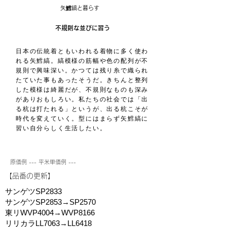
矢鱈縞と暮らす
不規則な並びに習う
日本の伝統着ともいわれる着物に多く使わ
れる矢鱈縞。縞模様の筋幅や色の配列が不
規則で興味深い。かつては残り糸で織られ
たていた事もあったそうだ。きちんと整列
した模様は綺麗だが、不規則なものも深み
がありおもしろい。私たちの社会では「出
る杭は打たれる」というが、出る杭こそが
時代を変えていく。型にはまらず矢鱈縞に
習い自分らしく生活したい。
原価例 --- 平米単価例 ---
​【品番の更新】
サンゲツSP2833
サンゲツSP2853→SP2570
東リWVP4004→WVP8166
リリカラLL7063→LL6418